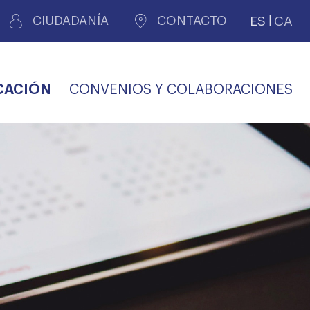
ES
CA
CIUDADANÍA
CONTACTO
CACIÓN
CONVENIOS Y COLABORACIONES
REGISTRO DE
CERTIFICADOS
MÉDICOS POR
LES
PERITAJE
JUDICIAL
PREMIOS Y BECAS
VIDA
SALUD Y APOYO AL
ECCIONES COLEGIALES
PERSONAL LABORAL
TRANSPARENCIA
TRÁMITES CONSULTA
S RECETAS
PROFESIONAL
MÉDICO
COMLL
MÉDICA
ilados
nitaria privada
S
OFERTAS Y
AGENCIA DE
R
DESCUENTOS