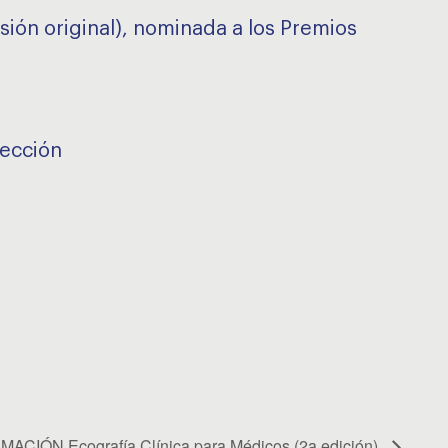
rsión original), nominada a los Premios
yección
ACIÓN Ecografía Clínica para Médicos (2a edición)