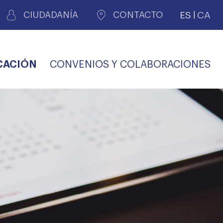
ES
CA
CIUDADANÍA
CONTACTO
CACIÓN
CONVENIOS Y COLABORACIONES
REGISTRO DE
CERTIFICADOS
MÉDICOS POR
LES
PERITAJE
JUDICIAL
PREMIOS Y BECAS
VIDA
SALUD Y APOYO AL
ECCIONES COLEGIALES
PERSONAL LABORAL
TRANSPARENCIA
TRÁMITES CONSULTA
S RECETAS
PROFESIONAL
MÉDICO
COMLL
MÉDICA
ilados
nitaria privada
S
OFERTAS Y
AGENCIA DE
R
DESCUENTOS