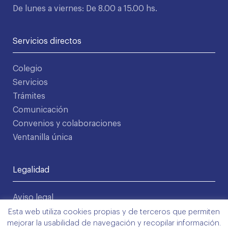
De lunes a viernes: De 8.00 a 15.00 hs.
Servicios directos
Colegio
Servicios
Trámites
Comunicación
Convenios y colaboraciones
Ventanilla única
Legalidad
Aviso legal
Política de privacidad
Esta web utiliza cookies propias y de terceros que permiten
mejorar la usabilidad de navegación y recopilar información.
Condiciones de uso