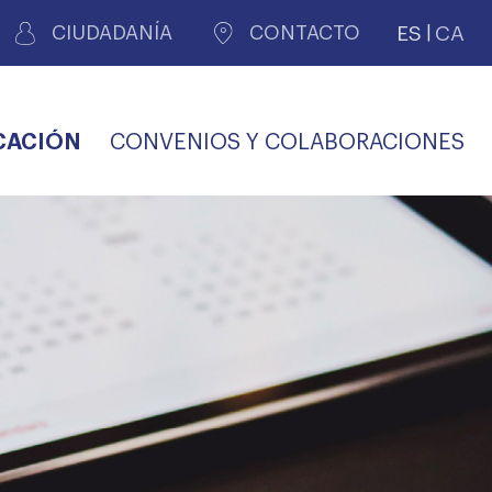
ES
CA
CIUDADANÍA
CONTACTO
CACIÓN
CONVENIOS Y COLABORACIONES
REGISTRO DE
CERTIFICADOS
MÉDICOS POR
LES
PERITAJE
JUDICIAL
PREMIOS Y BECAS
VIDA
SALUD Y APOYO AL
ECCIONES COLEGIALES
PERSONAL LABORAL
TRANSPARENCIA
TRÁMITES CONSULTA
S RECETAS
PROFESIONAL
MÉDICO
COMLL
MÉDICA
ilados
nitaria privada
S
OFERTAS Y
AGENCIA DE
R
DESCUENTOS