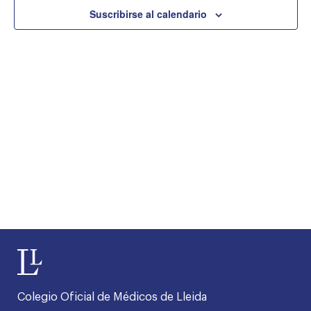
y
Ev
Suscribirse al calendario
vistas
menu
de
Event
Colegio Oficial de Médicos de Lleida