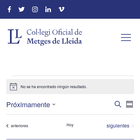
menu
Eventos
No se ha encontrado ningún resultado.
Aviso
menu
Próximamente
Naveg
Na
Buscar
menu
Resu
de
Seleccionar
de
fecha.
menu
vis
Eventos
Hoy
siguientes
Eventos
anteriores
búsqu
de