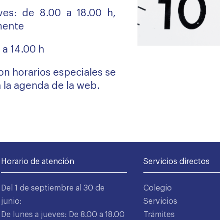
ves: de 8.00 a 18.00 h,
mente
 a 14.00 h
con horarios especiales se
 la
agenda
de la web.
Horario de atención
Servicios directos
Del 1 de septiembre al 30 de
Colegio
junio:
Servicios
De lunes a jueves: De 8.00 a 18.00
Trámites