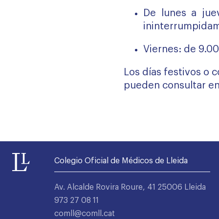
De lunes a jue
ininterrumpida
Viernes: de 9.00
Los días festivos o 
pueden consultar en
Colegio Oficial de Médicos de Lleida
Av. Alcalde Rovira Roure, 41 25006 Lleida
973 27 08 11
comll@comll.cat