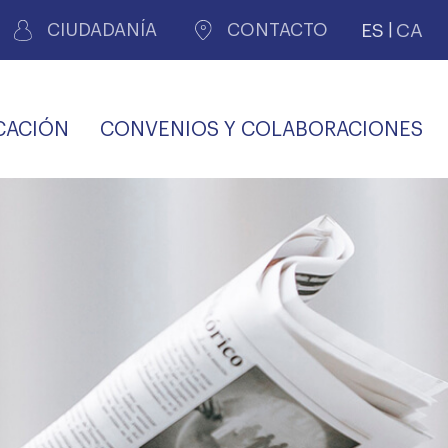
ES
CA
CIUDADANÍA
CONTACTO
CACIÓN
CONVENIOS Y COLABORACIONES
REGISTRO DE
CERTIFICADOS
MÉDICOS POR
LES
PERITAJE
JUDICIAL
PREMIOS Y BECAS
VIDA
SALUD Y APOYO AL
ECCIONES COLEGIALES
PERSONAL LABORAL
TRANSPARENCIA
TRÁMITES CONSULTA
S RECETAS
PROFESIONAL
MÉDICO
COMLL
MÉDICA
ilados
nitaria privada
S
OFERTAS Y
AGENCIA DE
R
DESCUENTOS