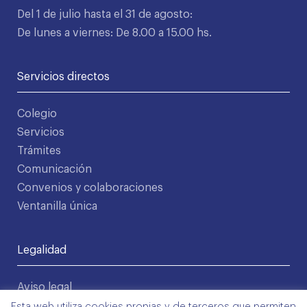
Del 1 de julio hasta el 31 de agosto:
De lunes a viernes: De 8.00 a 15.00 hs.
Servicios directos
Colegio
Servicios
Trámites
Comunicación
Convenios y colaboraciones
Ventanilla única
Legalidad
Aviso legal
Política de privacidad
Esta web utiliza cookies propias y de terceros que permiten