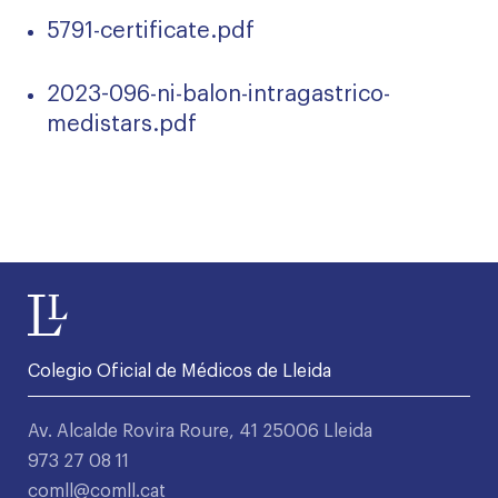
5791-certificate.pdf
2023-096-ni-balon-intragastrico-
medistars.pdf
Colegio Oficial de Médicos de Lleida
Av. Alcalde Rovira Roure, 41 25006 Lleida
973 27 08 11
comll@comll.cat