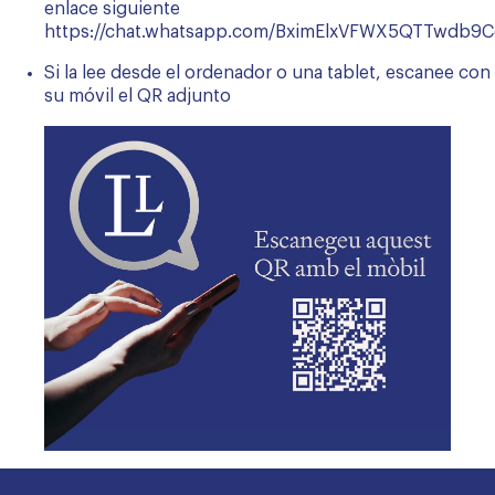
enlace siguiente
https://chat.whatsapp.com/BximElxVFWX5QTTwdb9
Si la lee desde el ordenador o una tablet, escanee con
su móvil el QR adjunto