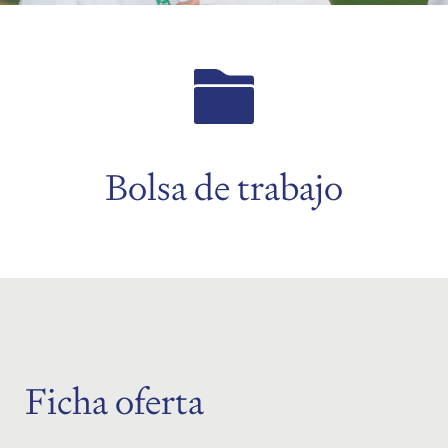
menu
menu
Bolsa de trabajo
Ficha oferta