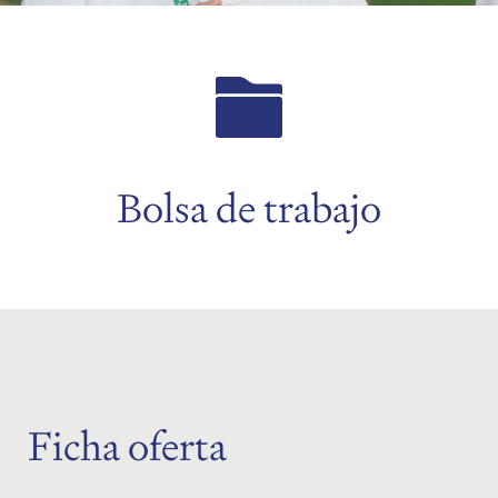
menu
menu
Bolsa de trabajo
Ficha oferta