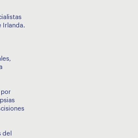
ialistas
 Irlanda.
les,
a
 por
psias
scisiones
 del