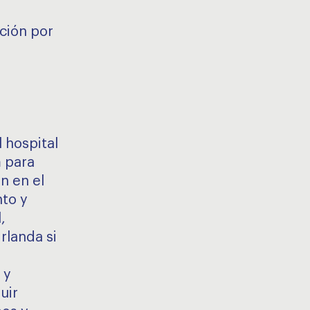
ación por
 hospital
m para
ón en el
to y
,
rlanda si
 y
uir