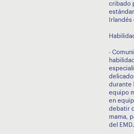
cribado 
estándar
Irlandés
Habilida
- Comuni
habilida
especial
delicados
durante 
equipo m
en equip
debatir 
mama, pa
del EMD.