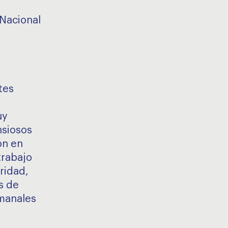
Nacional
tes
uy
nsiosos
ón en
trabajo
ridad,
s de
manales