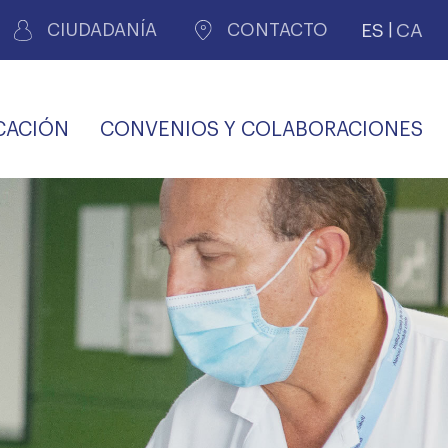
ES
CA
CIUDADANÍA
CONTACTO
CACIÓN
CONVENIOS Y COLABORACIONES
REGISTRO DE
CERTIFICADOS
MÉDICOS POR
LES
PERITAJE
JUDICIAL
PREMIOS Y BECAS
VIDA
SALUD Y APOYO AL
ECCIONES COLEGIALES
PERSONAL LABORAL
TRANSPARENCIA
TRÁMITES CONSULTA
S RECETAS
PROFESIONAL
MÉDICO
COMLL
MÉDICA
ilados
nitaria privada
S
OFERTAS Y
AGENCIA DE
R
DESCUENTOS