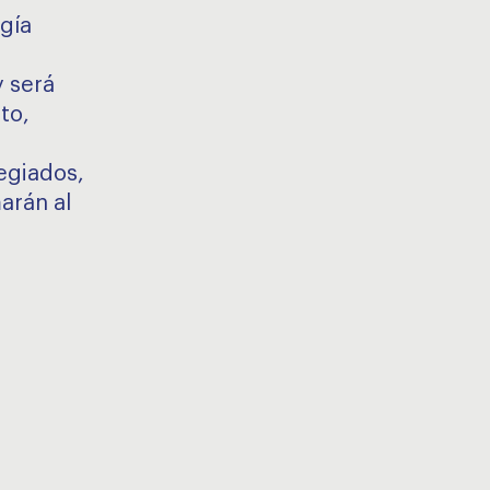
gía
y será
to,
egiados,
arán al