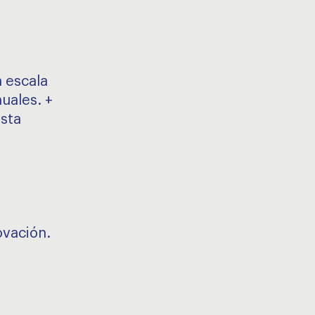
a escala
nuales. +
asta
ovación.