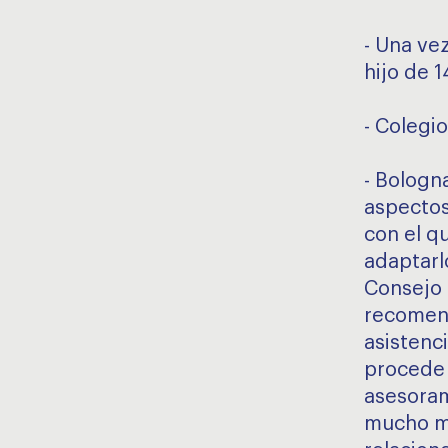
- Una ve
hijo de 1
- Colegio
- Bologn
aspectos
con el q
adaptarlo
Consejo 
recomend
asistenc
procede 
asesorami
mucho má