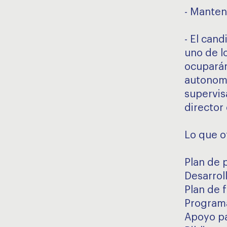
- Manten
- El can
uno de l
ocuparán
autonomí
supervis
director 
Lo que o
Plan de 
Desarrol
Plan de 
Program
Apoyo pa