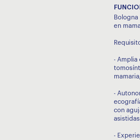
FUNCIO
Bologna 
en mama 
Requisit
- Amplia
tomosínt
mamaria/
- Autono
ecografí
con aguj
asistidas
- Experi