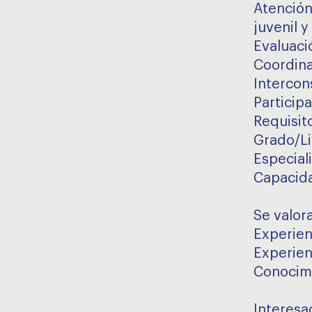
Atención 
juvenil y
Evaluaci
Coordina
Intercon
Participa
Requisit
Grado/Li
Especial
Capacida
Se valor
Experien
Experienc
Conocimi
Interesa