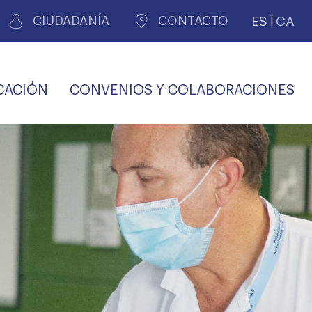
ES
CA
CIUDADANÍA
CONTACTO
CACIÓN
CONVENIOS Y COLABORACIONES
REGISTRO DE
CERTIFICADOS
MÉDICOS POR
LES
PERITAJE
JUDICIAL
PREMIOS Y BECAS
VIDA
SALUD Y APOYO AL
ECCIONES COLEGIALES
PERSONAL LABORAL
TRANSPARENCIA
TRÁMITES CONSULTA
S RECETAS
PROFESIONAL
MÉDICO
COMLL
MÉDICA
ilados
nitaria privada
S
OFERTAS Y
AGENCIA DE
R
DESCUENTOS