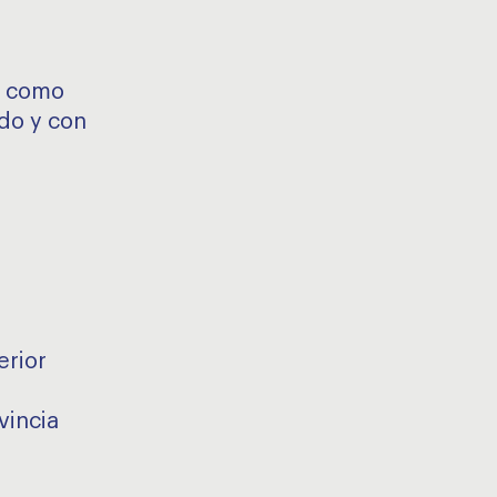
il como
ado y con
erior
vincia