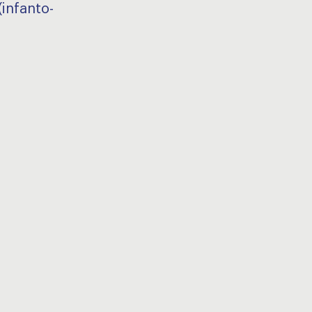
(infanto-
a