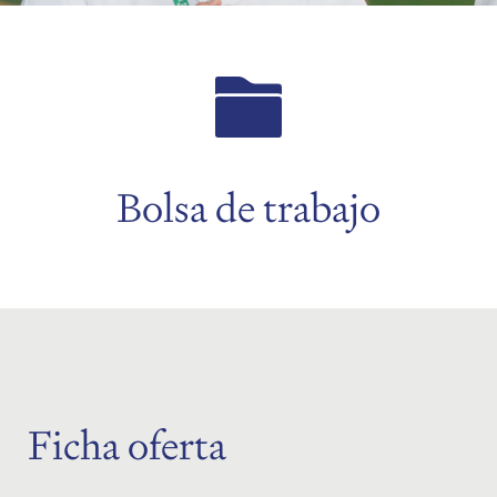
menu
menu
Bolsa de trabajo
Ficha oferta