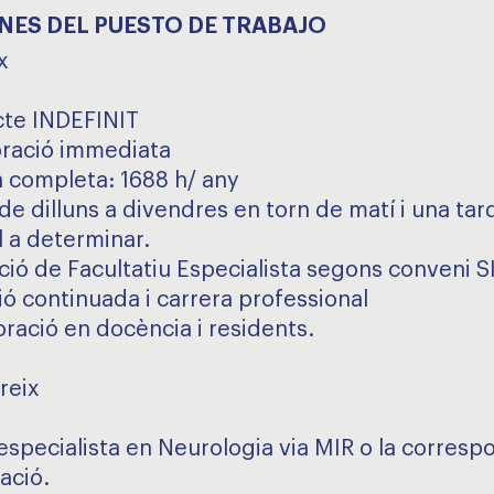
NES DEL PUESTO DE TRABAJO
x
cte INDEFINIT
oració immediata
a completa: 1688 h/ any
 de dilluns a divendres en torn de matí i una tar
 a determinar.
ució de Facultatiu Especialista segons conveni 
ió continuada i carrera professional
oració en docència i residents.
reix
´especialista en Neurologia via MIR o la corresp
ació.