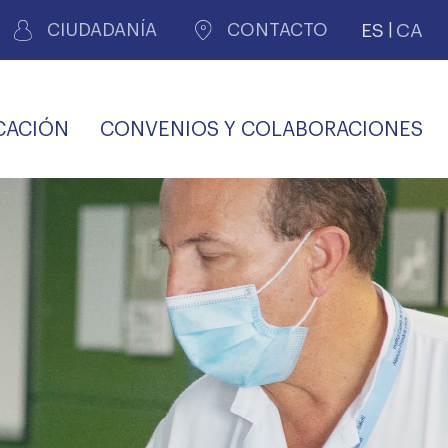
ES
CA
CIUDADANÍA
CONTACTO
CACIÓN
CONVENIOS Y COLABORACIONES
REGISTRO DE
CERTIFICADOS
MÉDICOS POR
LES
PERITAJE
JUDICIAL
PREMIOS Y BECAS
VIDA
SALUD Y APOYO AL
ECCIONES COLEGIALES
PERSONAL LABORAL
TRANSPARENCIA
TRÁMITES CONSULTA
S RECETAS
PROFESIONAL
MÉDICO
COMLL
MÉDICA
ilados
nitaria privada
S
OFERTAS Y
AGENCIA DE
R
DESCUENTOS