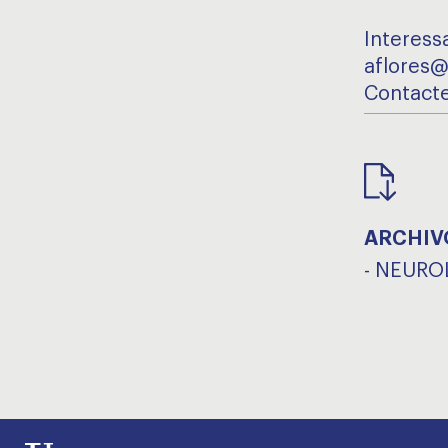
Interess
aflores@
Contact
ARCHIV
-
NEUROL