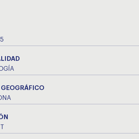
25
ALIDAD
OGÍA
 GEOGRÁFICO
ONA
ÓN
IT