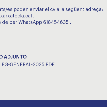
ats/es poden enviar el cv a la següent adreça:
xarxatecla.cat.
e de per WhatsApp 618454635 .
O ADJUNTO
EG-GENERAL-2025.PDF