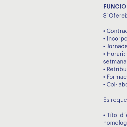
FUNCIO
S´Oferei
• Contra
• Incorp
• Jornad
• Horari:
setmanal
• Retrib
• Formac
• Col·lab
Es reque
• Títol d
homolog