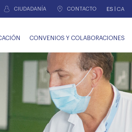
ES
CA
CIUDADANÍA
CONTACTO
CACIÓN
CONVENIOS Y COLABORACIONES
REGISTRO DE
CERTIFICADOS
MÉDICOS POR
LES
PERITAJE
JUDICIAL
PREMIOS Y BECAS
VIDA
SALUD Y APOYO AL
ECCIONES COLEGIALES
PERSONAL LABORAL
TRANSPARENCIA
TRÁMITES CONSULTA
S RECETAS
PROFESIONAL
MÉDICO
COMLL
MÉDICA
ilados
nitaria privada
S
OFERTAS Y
AGENCIA DE
R
DESCUENTOS