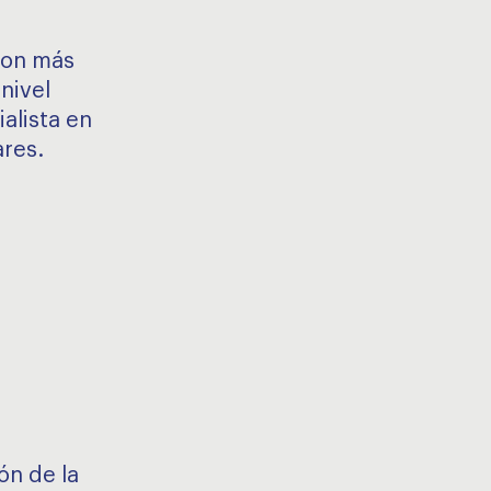
con más
nivel
alista en
res.
ón de la