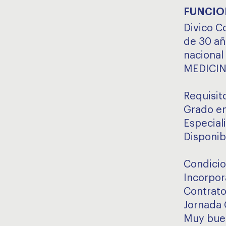
FUNCIO
Divico C
de 30 año
nacional
MEDICINA
Requisit
Grado en
Especial
Disponib
Condici
Incorpor
Contrato
Jornada 
Muy buen