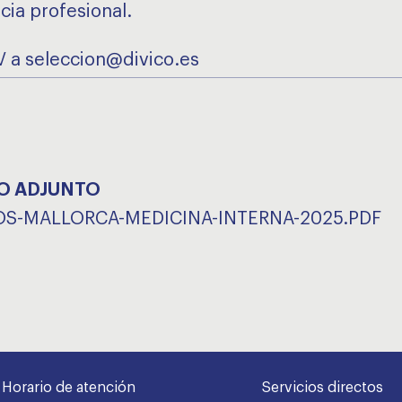
cia profesional.
V a seleccion@divico.es
O ADJUNTO
S-MALLORCA-MEDICINA-INTERNA-2025.PDF
Horario de atención
Servicios directos