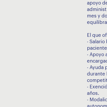
apoyo de
administ
mes y do
equilibra
El que o
- Salari
pacientes
- Apoyo 
encargad
- Ayuda p
durante 
competit
- Exenci
años.
- Modali
autonomía