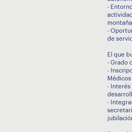
- Entorno
activida
montaña
- Oportu
de servi
El que 
- Grado 
- Inscrip
Médicos 
- Interé
desarroll
- Integr
secretari
jubilació