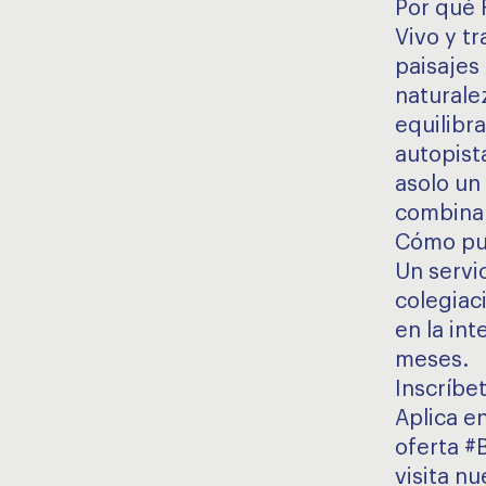
Por qué 
Vivo y t
paisajes
naturalez
equilibr
autopist
asolo un
combinar 
Cómo pu
Un servic
colegiac
en la in
meses.
Inscríbe
Aplica e
oferta #
visita n