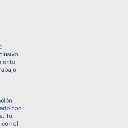
o
clusivo
miento
rabajo
nción
pado con
a. Tú
 con el