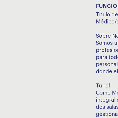
FUNCIO
Título de
Médico/a
Sobre N
Somos un
profesion
para tod
personal
donde el 
Tu rol
Como Méd
integral
dos sala
gestiona