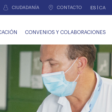
ES
CA
CIUDADANÍA
CONTACTO
CACIÓN
CONVENIOS Y COLABORACIONES
REGISTRO DE
CERTIFICADOS
MÉDICOS POR
LES
PERITAJE
JUDICIAL
PREMIOS Y BECAS
VIDA
SALUD Y APOYO AL
ECCIONES COLEGIALES
PERSONAL LABORAL
TRANSPARENCIA
TRÁMITES CONSULTA
S RECETAS
PROFESIONAL
MÉDICO
COMLL
MÉDICA
ilados
nitaria privada
S
OFERTAS Y
AGENCIA DE
R
DESCUENTOS