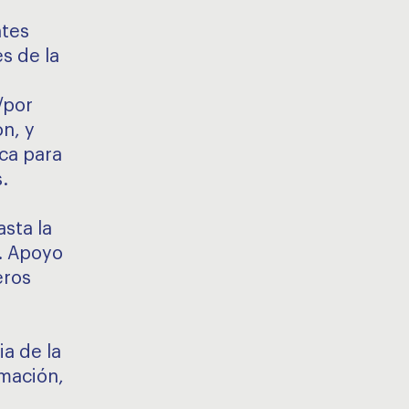
ntes
s de la
/por
n, y
ca para
.
asta la
d. Apoyo
eros
a de la
mación,