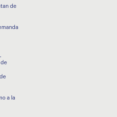
utan de
demanda
.
 de
 de
mo a la