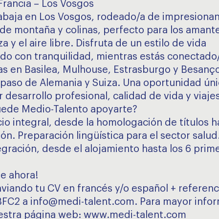
Francia – Los Vosgos
rabaja en Los Vosgos, rodeado/a de impresiona
 de montaña y colinas, perfecto para los amante
a y el aire libre. Disfruta de un estilo de vida
ado con tranquilidad, mientras estás conectado
as en Basilea, Mulhouse, Estrasburgo y Besanço
 paso de Alemania y Suiza. Una oportunidad úni
desarrollo profesional, calidad de vida y viajes
ede Medio-Talento apoyarte?
io integral, desde la homologación de títulos h
ión. Preparación lingüística para el sector salu
tegración, desde el alojamiento hasta los 6 prim
te ahora!
nviando tu CV en francés y/o español + referenci
BFC2 a info@medi-talent.com. Para mayor infor
uestra página web: www.medi-talent.com