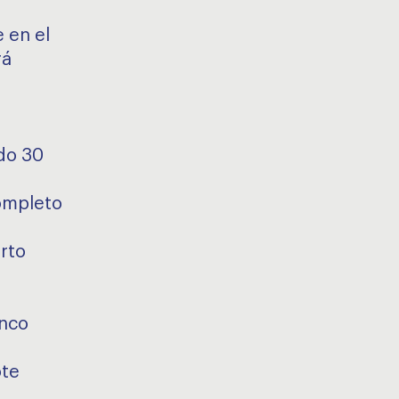
 en el
rá
do 30
completo
erto
inco
ote