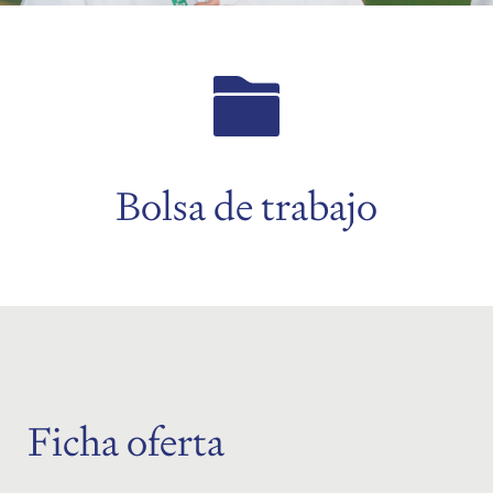
menu
menu
menu
Bolsa de trabajo
menu
Ficha oferta