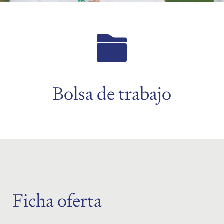
menu
Bolsa de trabajo
menu
menu
menu
Ficha oferta
menu