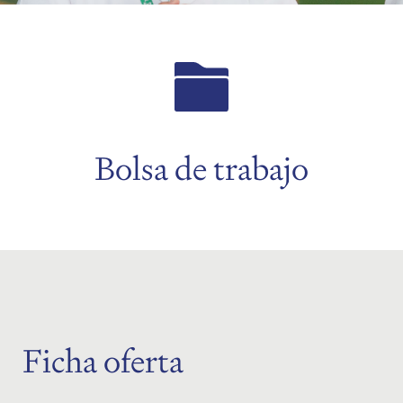
menu
menu
menu
Bolsa de trabajo
menu
Ficha oferta