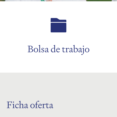
menu
menu
menu
Bolsa de trabajo
menu
Ficha oferta