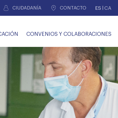
ES
CA
CIUDADANÍA
CONTACTO
CACIÓN
CONVENIOS Y COLABORACIONES
REGISTRO DE
CERTIFICADOS
MÉDICOS POR
LES
PERITAJE
JUDICIAL
PREMIOS Y BECAS
VIDA
SALUD Y APOYO AL
ECCIONES COLEGIALES
PERSONAL LABORAL
TRANSPARENCIA
TRÁMITES CONSULTA
S RECETAS
PROFESIONAL
MÉDICO
COMLL
MÉDICA
ilados
nitaria privada
S
OFERTAS Y
AGENCIA DE
R
DESCUENTOS