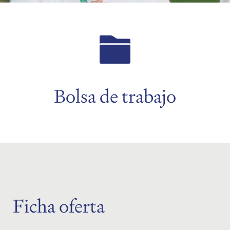
menu
menu
Bolsa de trabajo
Ficha oferta