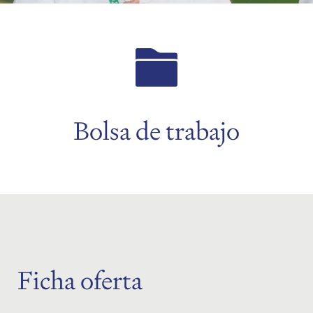
menu
menu
menu
Bolsa de trabajo
Ficha oferta