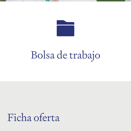
menu
menu
Bolsa de trabajo
Ficha oferta