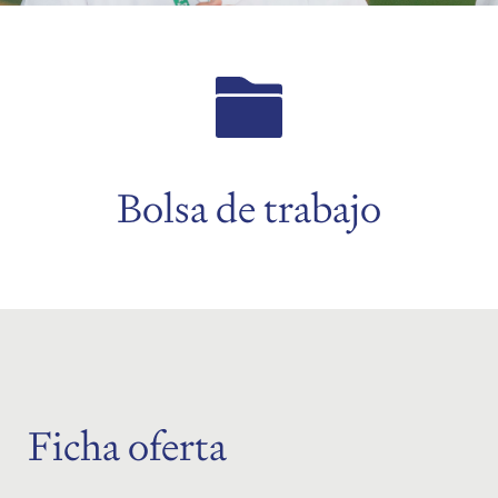
menu
menu
Bolsa de trabajo
menu
Ficha oferta