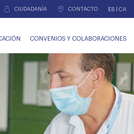
ES
CA
CIUDADANÍA
CONTACTO
CACIÓN
CONVENIOS Y COLABORACIONES
REGISTRO DE
CERTIFICADOS
MÉDICOS POR
LES
PERITAJE
JUDICIAL
PREMIOS Y BECAS
VIDA
SALUD Y APOYO AL
ECCIONES COLEGIALES
PERSONAL LABORAL
TRANSPARENCIA
TRÁMITES CONSULTA
S RECETAS
PROFESIONAL
MÉDICO
COMLL
MÉDICA
ilados
nitaria privada
S
OFERTAS Y
AGENCIA DE
R
DESCUENTOS