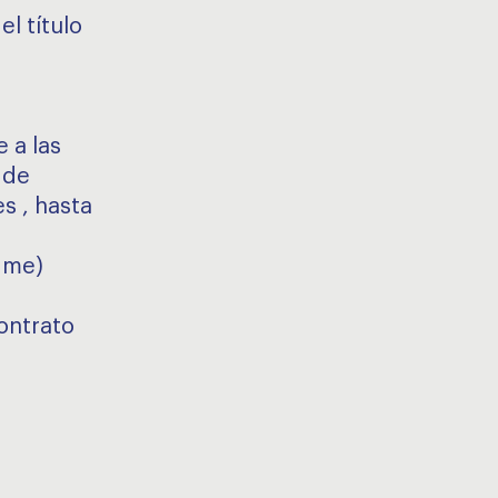
el título
 a las
 de
s , hasta
ime)
ontrato