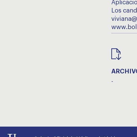
Aplicaci
Los cand
viviana
www.bol
ARCHIV
-