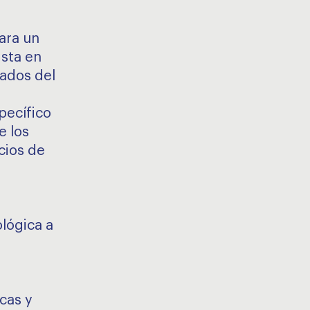
ara un
ista en
tados del
pecífico
e los
cios de
lógica a
icas y