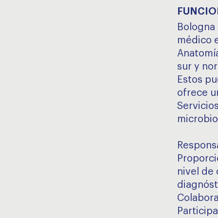
FUNCIO
Bologna 
médico e
Anatomía
sur y no
Estos pu
ofrece u
Servicio
microbio
Responsa
Proporci
nivel de
diagnóst
Colaborar
Participa