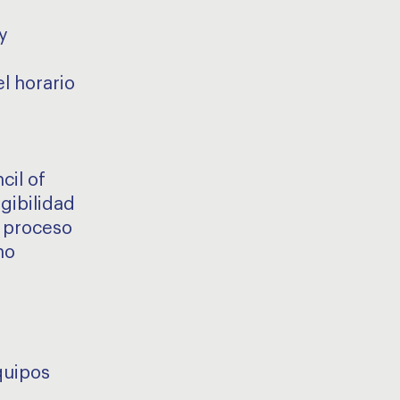
y
l horario
cil of
gibilidad
l proceso
ho
quipos