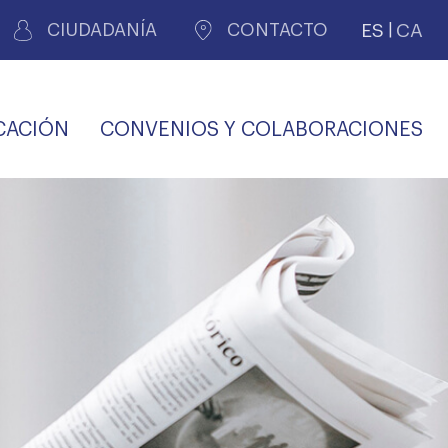
ES
CA
CIUDADANÍA
CONTACTO
CACIÓN
CONVENIOS Y COLABORACIONES
REGISTRO DE
CERTIFICADOS
MÉDICOS POR
LES
PERITAJE
JUDICIAL
PREMIOS Y BECAS
VIDA
SALUD Y APOYO AL
ECCIONES COLEGIALES
PERSONAL LABORAL
TRANSPARENCIA
TRÁMITES CONSULTA
S RECETAS
PROFESIONAL
MÉDICO
COMLL
MÉDICA
ilados
nitaria privada
S
OFERTAS Y
AGENCIA DE
R
DESCUENTOS