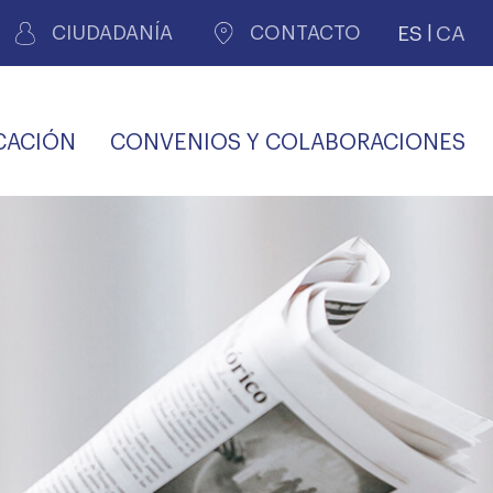
ES
CA
CIUDADANÍA
CONTACTO
CACIÓN
CONVENIOS Y COLABORACIONES
REGISTRO DE
CERTIFICADOS
MÉDICOS POR
LES
PERITAJE
JUDICIAL
PREMIOS Y BECAS
VIDA
SALUD Y APOYO AL
ECCIONES COLEGIALES
PERSONAL LABORAL
TRANSPARENCIA
TRÁMITES CONSULTA
S RECETAS
PROFESIONAL
MÉDICO
COMLL
MÉDICA
ilados
nitaria privada
S
OFERTAS Y
AGENCIA DE
R
DESCUENTOS