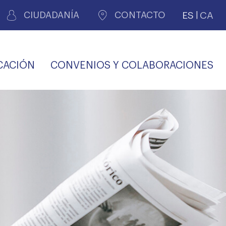
ES
CA
CIUDADANÍA
CONTACTO
CACIÓN
CONVENIOS Y COLABORACIONES
REGISTRO DE
CERTIFICADOS
MÉDICOS POR
LES
PERITAJE
JUDICIAL
PREMIOS Y BECAS
VIDA
SALUD Y APOYO AL
ECCIONES COLEGIALES
PERSONAL LABORAL
TRANSPARENCIA
TRÁMITES CONSULTA
S RECETAS
PROFESIONAL
MÉDICO
COMLL
MÉDICA
ilados
nitaria privada
S
OFERTAS Y
AGENCIA DE
R
DESCUENTOS