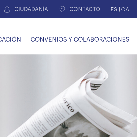
ES
CA
CIUDADANÍA
CONTACTO
CACIÓN
CONVENIOS Y COLABORACIONES
REGISTRO DE
CERTIFICADOS
MÉDICOS POR
LES
PERITAJE
JUDICIAL
PREMIOS Y BECAS
VIDA
SALUD Y APOYO AL
ECCIONES COLEGIALES
PERSONAL LABORAL
TRANSPARENCIA
TRÁMITES CONSULTA
S RECETAS
PROFESIONAL
MÉDICO
COMLL
MÉDICA
ilados
nitaria privada
S
OFERTAS Y
AGENCIA DE
R
DESCUENTOS