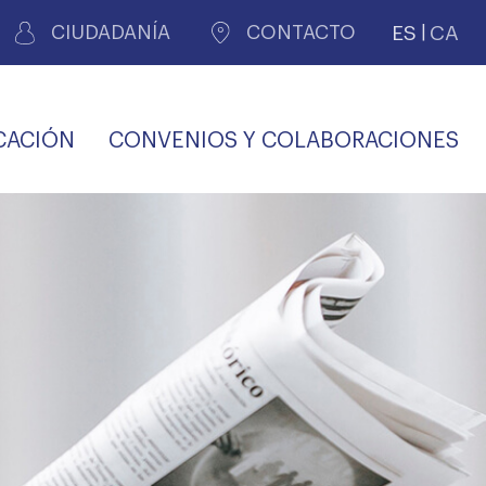
ES
CA
CIUDADANÍA
CONTACTO
CACIÓN
CONVENIOS Y COLABORACIONES
REGISTRO DE
CERTIFICADOS
MÉDICOS POR
LES
PERITAJE
JUDICIAL
PREMIOS Y BECAS
VIDA
SALUD Y APOYO AL
ECCIONES COLEGIALES
PERSONAL LABORAL
TRANSPARENCIA
TRÁMITES CONSULTA
S RECETAS
PROFESIONAL
MÉDICO
COMLL
MÉDICA
ilados
nitaria privada
S
OFERTAS Y
AGENCIA DE
R
DESCUENTOS