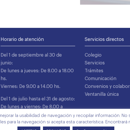
Horario de atención
Servicios directos
Del 1 de septiembre al 30 de
Colegio
junio:
Servicios
De lunes a jueves: De 8.00 a 18.00
Trámites
hs.
Comunicación
Viernes: De 9.00 a 14.00 hs.
Convenios y colabor
Ventanilla única
Del 1 de julio hasta el 31 de agosto:
De lunes a viernes: De 8.00 a
15.00 hs.
mejorar la usabilidad de navegación y recopilar información. No s
ales para la navegación si acepta esta característica. Encontrará