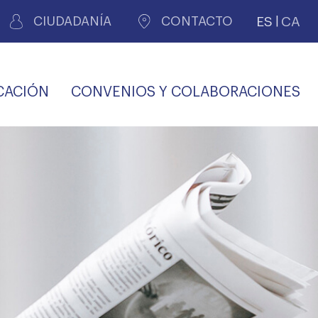
ES
CA
CIUDADANÍA
CONTACTO
CACIÓN
CONVENIOS Y COLABORACIONES
REGISTRO DE
CERTIFICADOS
MÉDICOS POR
LES
PERITAJE
JUDICIAL
PREMIOS Y BECAS
VIDA
SALUD Y APOYO AL
ECCIONES COLEGIALES
PERSONAL LABORAL
TRANSPARENCIA
TRÁMITES CONSULTA
S RECETAS
PROFESIONAL
MÉDICO
COMLL
MÉDICA
ilados
nitaria privada
S
OFERTAS Y
AGENCIA DE
R
DESCUENTOS