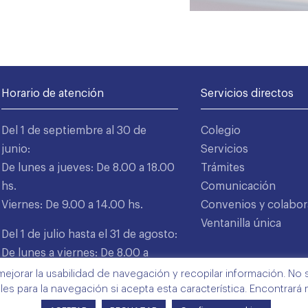
Horario de atención
Servicios directos
Del 1 de septiembre al 30 de
Colegio
junio:
Servicios
De lunes a jueves: De 8.00 a 18.00
Trámites
hs.
Comunicación
Viernes: De 9.00 a 14.00 hs.
Convenios y colabor
Ventanilla única
Del 1 de julio hasta el 31 de agosto:
De lunes a viernes: De 8.00 a
15.00 hs.
mejorar la usabilidad de navegación y recopilar información. No s
ales para la navegación si acepta esta característica. Encontrará