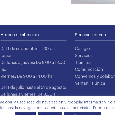
Horario de atención
Servicios directos
Del 1 de septiembre al 30 de
Colegio
junio:
Servicios
De lunes a jueves: De 8.00 a 18.00
Trámites
hs.
Comunicación
Viernes: De 9.00 a 14.00 hs.
Convenios y colabor
Ventanilla única
Del 1 de julio hasta el 31 de agosto:
De lunes a viernes: De 8.00 a
15.00 hs.
mejorar la usabilidad de navegación y recopilar información. No s
ales para la navegación si acepta esta característica. Encontrará