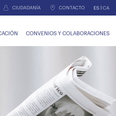
ES
CA
CIUDADANÍA
CONTACTO
CACIÓN
CONVENIOS Y COLABORACIONES
REGISTRO DE
CERTIFICADOS
MÉDICOS POR
LES
PERITAJE
JUDICIAL
PREMIOS Y BECAS
VIDA
SALUD Y APOYO AL
ECCIONES COLEGIALES
PERSONAL LABORAL
TRANSPARENCIA
TRÁMITES CONSULTA
S RECETAS
PROFESIONAL
MÉDICO
COMLL
MÉDICA
ilados
nitaria privada
S
OFERTAS Y
AGENCIA DE
R
DESCUENTOS