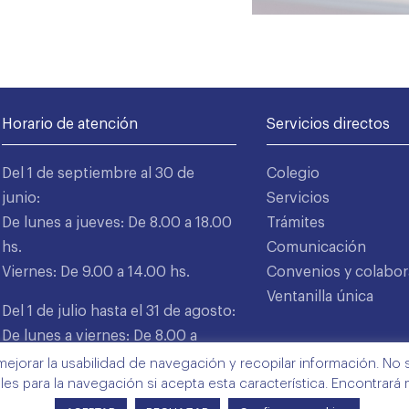
Horario de atención
Servicios directos
Del 1 de septiembre al 30 de
Colegio
junio:
Servicios
De lunes a jueves: De 8.00 a 18.00
Trámites
hs.
Comunicación
Viernes: De 9.00 a 14.00 hs.
Convenios y colabor
Ventanilla única
Del 1 de julio hasta el 31 de agosto:
De lunes a viernes: De 8.00 a
15.00 hs.
mejorar la usabilidad de navegación y recopilar información. No s
ales para la navegación si acepta esta característica. Encontrará