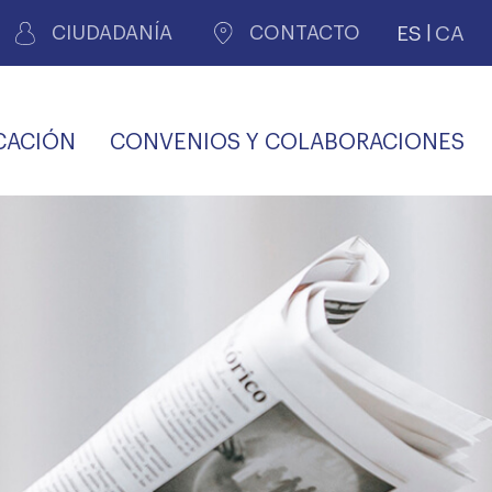
ES
CA
CIUDADANÍA
CONTACTO
CACIÓN
CONVENIOS Y COLABORACIONES
REGISTRO DE
CERTIFICADOS
MÉDICOS POR
LES
PERITAJE
JUDICIAL
PREMIOS Y BECAS
VIDA
SALUD Y APOYO AL
ECCIONES COLEGIALES
PERSONAL LABORAL
TRANSPARENCIA
TRÁMITES CONSULTA
S RECETAS
PROFESIONAL
MÉDICO
COMLL
MÉDICA
ilados
nitaria privada
S
OFERTAS Y
AGENCIA DE
R
DESCUENTOS