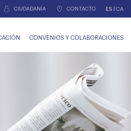
ES
CA
CIUDADANÍA
CONTACTO
CACIÓN
CONVENIOS Y COLABORACIONES
REGISTRO DE
CERTIFICADOS
MÉDICOS POR
LES
PERITAJE
JUDICIAL
PREMIOS Y BECAS
VIDA
SALUD Y APOYO AL
ECCIONES COLEGIALES
PERSONAL LABORAL
TRANSPARENCIA
TRÁMITES CONSULTA
S RECETAS
PROFESIONAL
MÉDICO
COMLL
MÉDICA
ilados
nitaria privada
S
OFERTAS Y
AGENCIA DE
R
DESCUENTOS