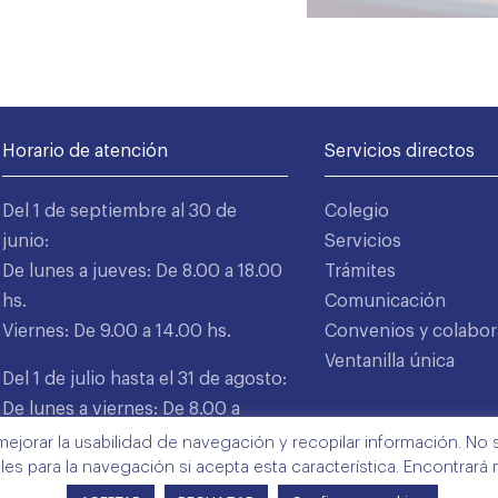
Horario de atención
Servicios directos
Del 1 de septiembre al 30 de
Colegio
junio:
Servicios
De lunes a jueves: De 8.00 a 18.00
Trámites
hs.
Comunicación
Viernes: De 9.00 a 14.00 hs.
Convenios y colabor
Ventanilla única
Del 1 de julio hasta el 31 de agosto:
De lunes a viernes: De 8.00 a
15.00 hs.
mejorar la usabilidad de navegación y recopilar información. No s
ales para la navegación si acepta esta característica. Encontrará