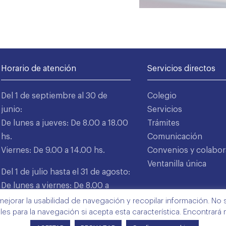
Horario de atención
Servicios directos
Del 1 de septiembre al 30 de
Colegio
junio:
Servicios
De lunes a jueves: De 8.00 a 18.00
Trámites
hs.
Comunicación
Viernes: De 9.00 a 14.00 hs.
Convenios y colabor
Ventanilla única
Del 1 de julio hasta el 31 de agosto:
De lunes a viernes: De 8.00 a
15.00 hs.
mejorar la usabilidad de navegación y recopilar información. No s
ales para la navegación si acepta esta característica. Encontrará