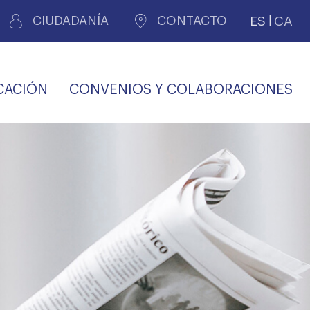
ES
CA
CIUDADANÍA
CONTACTO
CACIÓN
CONVENIOS Y COLABORACIONES
REGISTRO DE
CERTIFICADOS
MÉDICOS POR
LES
PERITAJE
JUDICIAL
PREMIOS Y BECAS
VIDA
SALUD Y APOYO AL
ECCIONES COLEGIALES
PERSONAL LABORAL
TRANSPARENCIA
TRÁMITES CONSULTA
S RECETAS
PROFESIONAL
MÉDICO
COMLL
MÉDICA
ilados
nitaria privada
S
OFERTAS Y
AGENCIA DE
R
DESCUENTOS