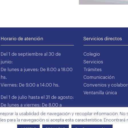
Horario de atención
Servicios directos
Del 1 de septiembre al 30 de
Colegio
junio:
Servicios
De lunes a jueves: De 8.00 a 18.00
Trámites
hs.
Comunicación
Viernes: De 9.00 a 14.00 hs.
Convenios y colabor
Ventanilla única
Del 1 de julio hasta el 31 de agosto:
De lunes a viernes: De 8.00 a
15.00 hs.
mejorar la usabilidad de navegación y recopilar información. No s
ales para la navegación si acepta esta característica. Encontrará