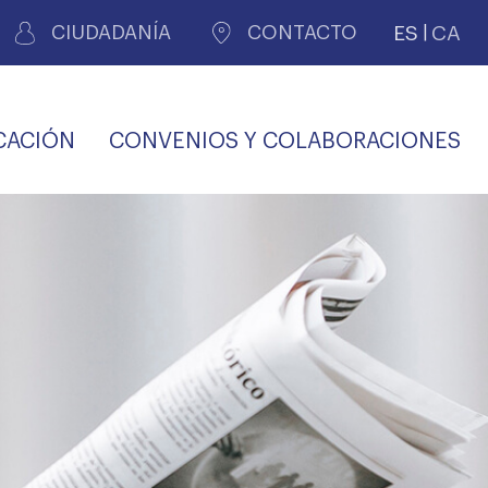
ES
CA
CIUDADANÍA
CONTACTO
CACIÓN
CONVENIOS Y COLABORACIONES
REGISTRO DE
CERTIFICADOS
MÉDICOS POR
LES
PERITAJE
JUDICIAL
PREMIOS Y BECAS
VIDA
SALUD Y APOYO AL
ECCIONES COLEGIALES
PERSONAL LABORAL
TRANSPARENCIA
TRÁMITES CONSULTA
S RECETAS
PROFESIONAL
MÉDICO
COMLL
MÉDICA
ilados
nitaria privada
S
OFERTAS Y
AGENCIA DE
R
DESCUENTOS