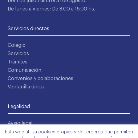
Del 1 de julio hasta el 31 de agosto:
De lunes a viernes: De 8.00 a 15.00 hs.
Servicios directos
Colegio
Servicios
Trámites
Comunicación
Convenios y colaboraciones
Ventanilla única
Legalidad
Aviso legal
Política de privacidad
Esta web utiliza cookies propias y de terceros que permiten