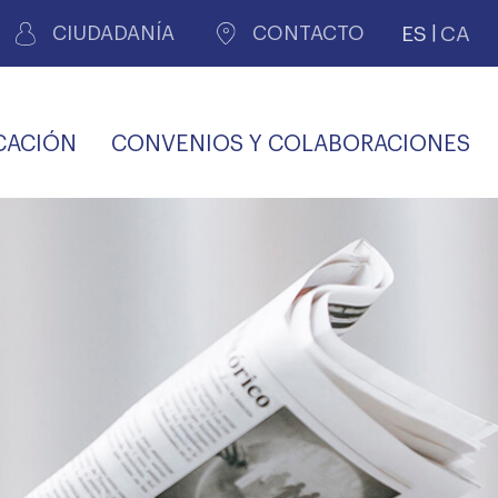
ES
CA
CIUDADANÍA
CONTACTO
CACIÓN
CONVENIOS Y COLABORACIONES
REGISTRO DE
CERTIFICADOS
MÉDICOS POR
LES
PERITAJE
JUDICIAL
PREMIOS Y BECAS
VIDA
SALUD Y APOYO AL
ECCIONES COLEGIALES
PERSONAL LABORAL
TRANSPARENCIA
TRÁMITES CONSULTA
S RECETAS
PROFESIONAL
MÉDICO
COMLL
MÉDICA
ilados
nitaria privada
S
OFERTAS Y
AGENCIA DE
R
DESCUENTOS