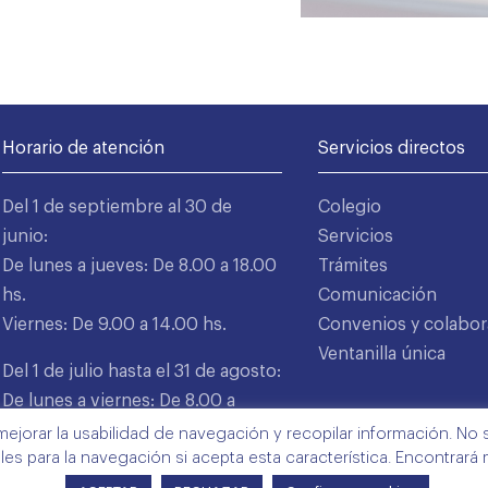
Horario de atención
Servicios directos
Del 1 de septiembre al 30 de
Colegio
junio:
Servicios
De lunes a jueves: De 8.00 a 18.00
Trámites
hs.
Comunicación
Viernes: De 9.00 a 14.00 hs.
Convenios y colabor
Ventanilla única
Del 1 de julio hasta el 31 de agosto:
De lunes a viernes: De 8.00 a
15.00 hs.
mejorar la usabilidad de navegación y recopilar información. No s
ales para la navegación si acepta esta característica. Encontrará