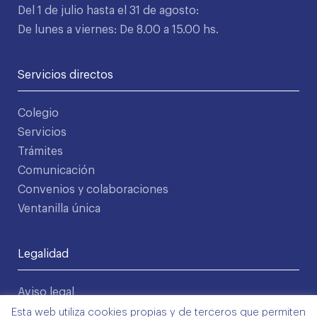
Del 1 de julio hasta el 31 de agosto:
De lunes a viernes: De 8.00 a 15.00 hs.
Servicios directos
Colegio
Servicios
Trámites
Comunicación
Convenios y colaboraciones
Ventanilla única
Legalidad
Aviso legal
Política de privacidad
Esta web utiliza cookies propias y de terceros que permiten