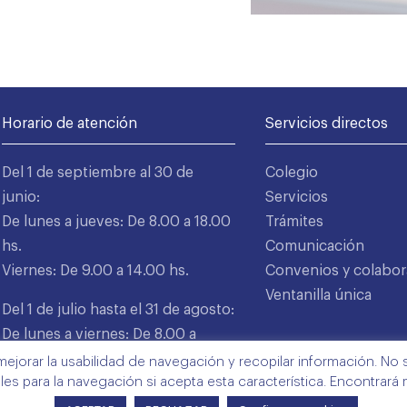
Horario de atención
Servicios directos
Del 1 de septiembre al 30 de
Colegio
junio:
Servicios
De lunes a jueves: De 8.00 a 18.00
Trámites
hs.
Comunicación
Viernes: De 9.00 a 14.00 hs.
Convenios y colabor
Ventanilla única
Del 1 de julio hasta el 31 de agosto:
De lunes a viernes: De 8.00 a
15.00 hs.
mejorar la usabilidad de navegación y recopilar información. No s
ales para la navegación si acepta esta característica. Encontrará