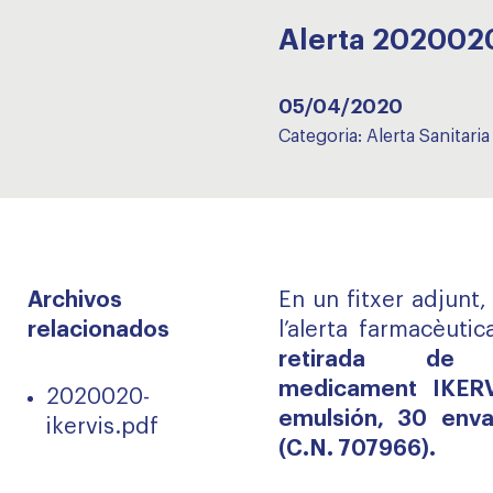
Alerta 202002
05/04/2020
Categoria:
Alerta Sanitaria
Archivos
En un fitxer adjunt
relacionados
l’alerta farmacèutic
retirada d
medicament
IKER
2020020-
emulsión, 30
enva
ikervis.pdf
(C.N. 707966).