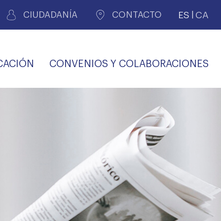
ES
CA
CIUDADANÍA
CONTACTO
CACIÓN
CONVENIOS Y COLABORACIONES
REGISTRO DE
CERTIFICADOS
MÉDICOS POR
LES
PERITAJE
JUDICIAL
PREMIOS Y BECAS
VIDA
SALUD Y APOYO AL
ECCIONES COLEGIALES
PERSONAL LABORAL
TRANSPARENCIA
TRÁMITES CONSULTA
S RECETAS
PROFESIONAL
MÉDICO
COMLL
MÉDICA
ilados
nitaria privada
S
OFERTAS Y
AGENCIA DE
R
DESCUENTOS