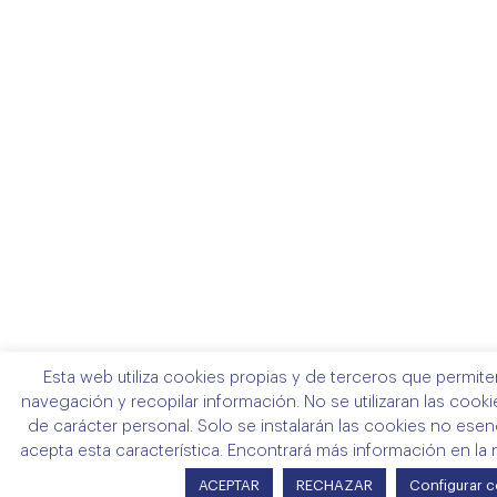
Esta web utiliza cookies propias y de terceros que permite
navegación y recopilar información. No se utilizaran las cook
de carácter personal. Solo se instalarán las cookies no esen
acepta esta característica. Encontrará más información en la
ACEPTAR
RECHAZAR
Configurar 