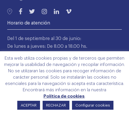
Horario de atención
Del 1 de septiembre al 30 de junio:
De lunes a jueves: De 8.00 a 18.00 hs.
Viernes: De 9.00 a 14.00 hs.
Esta web utiliza cookies propias y de terceros que permiten
mejorar la usabilidad de navegación y recopilar información.
Del 1 de julio hasta el 31 de agosto:
No se utilizaran las cookies para recoger información de
De lunes a viernes: De 8.00 a 15.00 hs.
carácter personal. Solo se instalarán las cookies no
esenciales para la navegación si acepta esta característica.
Encontrará más información en la nuestra
Servicios directos
Política de cookies
.
ACEPTAR
RECHAZAR
Configurar cookies
Colegio
Servicios
Trámites