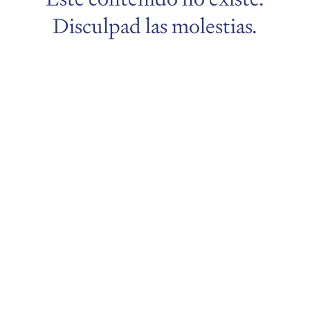
Disculpad las molestias.
menu