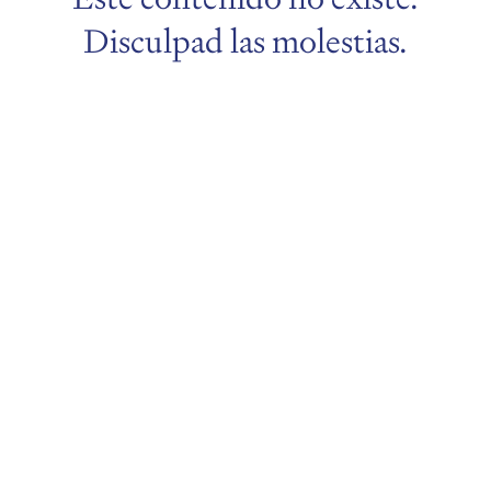
Disculpad las molestias.
menu