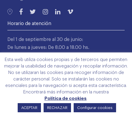
Horario de atención
Del 1 de septiembre al 30 de junio:
De lunes a jueves: De 8.00 a 18.00 hs.
Viernes: De 9.00 a 14.00 hs.
Esta web utiliza cookies propias y de terceros que permiten
mejorar la usabilidad de navegación y recopilar información.
Del 1 de julio hasta el 31 de agosto:
No se utilizaran las cookies para recoger información de
De lunes a viernes: De 8.00 a 15.00 hs.
carácter personal. Solo se instalarán las cookies no
esenciales para la navegación si acepta esta característica.
Encontrará más información en la nuestra
Servicios directos
Política de cookies
.
ACEPTAR
RECHAZAR
Configurar cookies
Colegio
Servicios
Trámites