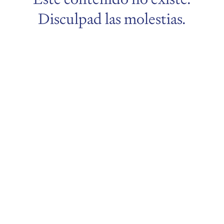
Disculpad las molestias.
menu