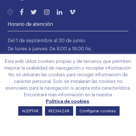
Horario de atención
Del 1 de septiembre al 30 de junio:
De lunes a jueves: De 8.00 a 18.00 hs.
Viernes: De 9.00 a 14.00 hs.
Esta web utiliza cookies propias y de terceros que permiten
mejorar la usabilidad de navegación y recopilar información.
Del 1 de julio hasta el 31 de agosto:
No se utilizaran las cookies para recoger información de
De lunes a viernes: De 8.00 a 15.00 hs.
carácter personal. Solo se instalarán las cookies no
esenciales para la navegación si acepta esta característica.
Encontrará más información en la nuestra
Servicios directos
Política de cookies
.
ACEPTAR
RECHAZAR
Configurar cookies
Colegio
Servicios
Trámites