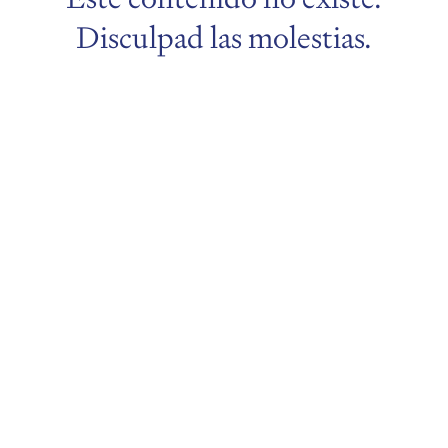
Disculpad las molestias.
menu