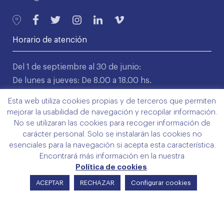
Horario de atención
Del 1 de septiembre al 30 de junio:
De lunes a jueves: De 8.00 a 18.00 hs.
Viernes: De 9.00 a 14.00 hs.
Esta web utiliza cookies propias y de terceros que permiten
mejorar la usabilidad de navegación y recopilar información.
Del 1 de julio hasta el 31 de agosto:
No se utilizaran las cookies para recoger información de
De lunes a viernes: De 8.00 a 15.00 hs.
carácter personal. Solo se instalarán las cookies no
esenciales para la navegación si acepta esta característica.
Encontrará más información en la nuestra
Servicios directos
Política de cookies
.
ACEPTAR
RECHAZAR
Configurar cookies
Colegio
Servicios
Trámites