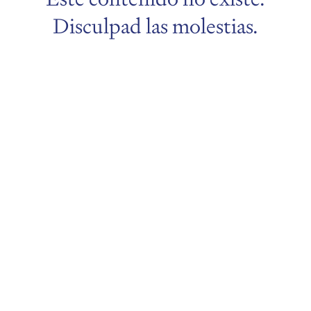
Disculpad las molestias.
menu