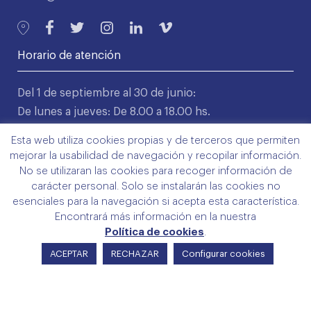
Horario de atención
Del 1 de septiembre al 30 de junio:
De lunes a jueves: De 8.00 a 18.00 hs.
Viernes: De 9.00 a 14.00 hs.
Esta web utiliza cookies propias y de terceros que permiten
mejorar la usabilidad de navegación y recopilar información.
Del 1 de julio hasta el 31 de agosto:
No se utilizaran las cookies para recoger información de
De lunes a viernes: De 8.00 a 15.00 hs.
carácter personal. Solo se instalarán las cookies no
esenciales para la navegación si acepta esta característica.
Encontrará más información en la nuestra
Servicios directos
Política de cookies
.
ACEPTAR
RECHAZAR
Configurar cookies
Colegio
Servicios
Trámites