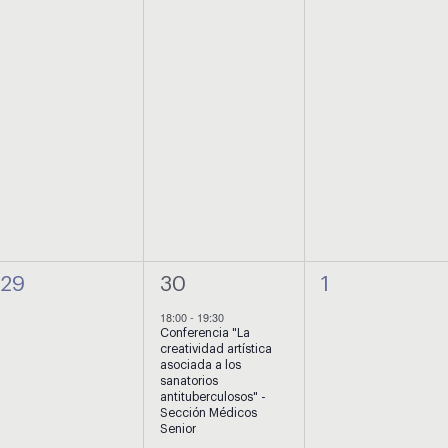
0
1
0
29
30
1
eventos,
evento,
eventos,
18:00
-
19:30
Conferencia "La
creatividad artística
asociada a los
sanatorios
antituberculosos" -
Sección Médicos
Senior