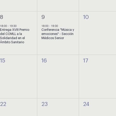
1
1
0
8
9
10
evento,
evento,
eventos,
18:00
-
19:30
18:00
-
19:30
Entrega XVIII Premio
Conferencia "Música y
del COMLL a la
emociones" - Sección
Solidaridad en el
Médicos Senior
Ámbito Sanitario
0
0
0
15
16
17
eventos,
eventos,
eventos,
0
0
0
22
23
24
eventos,
eventos,
eventos,