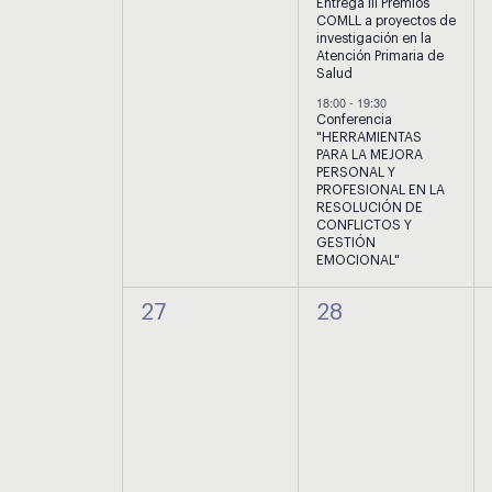
Entrega III Premios
COMLL a proyectos de
investigación en la
Atención Primaria de
Salud
18:00
-
19:30
Conferencia
"HERRAMIENTAS
PARA LA MEJORA
PERSONAL Y
PROFESIONAL EN LA
RESOLUCIÓN DE
CONFLICTOS Y
GESTIÓN
EMOCIONAL"
0
0
27
28
eventos,
eventos,