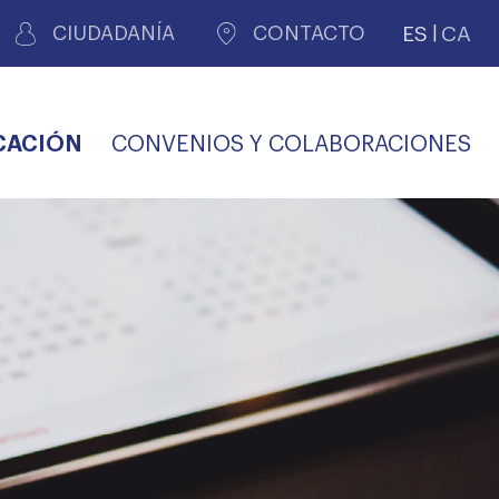
ES
CA
CIUDADANÍA
CONTACTO
CACIÓN
CONVENIOS Y COLABORACIONES
REGISTRO DE
CERTIFICADOS
MÉDICOS POR
LES
PERITAJE
JUDICIAL
PREMIOS Y BECAS
VIDA
SALUD Y APOYO AL
ECCIONES COLEGIALES
PERSONAL LABORAL
TRANSPARENCIA
TRÁMITES CONSULTA
S RECETAS
PROFESIONAL
MÉDICO
COMLL
MÉDICA
ilados
nitaria privada
S
OFERTAS Y
AGENCIA DE
R
DESCUENTOS